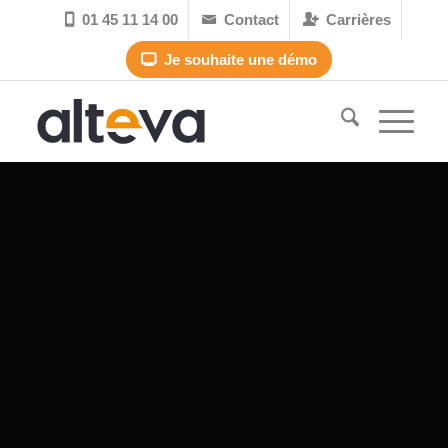
01 45 11 14 00
Contact
Carrières



Je souhaite une démo
