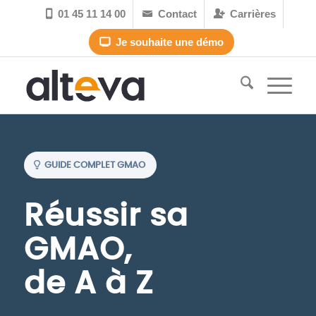
01 45 11 14 00
Contact
Carrières



Je souhaite une démo

GUIDE COMPLET GMAO
Réussir sa
GMAO,
de A à Z