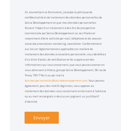
En soumettant ce formulaire, j’accepte la politique de
confidentialité et de traitement des données personnelles de
Salvia Développement et que mes données personnelles
fassent l’objet d’un traitement à des fins de prospection
commerciale par Salvia Développement ou ses filiales et
notamment d’être sollicité par mail, téléphone et de recevoir
toute documentation marketing, newsletter. Conformément
aux lois et réglementations applicables en matière de
traitement des données à caractère personnelle, vous bénéficiez
d’un droit d’accès, de rectification et de suppression des
informations qui vous concernent, que vous pouvez exercer en
vous adressant à Alteva, groupe Salvia Développement, 58 rue de
Prony 75017 Paris ou par mail à
donneespersonnelles@salviadeveloppement.com
. Vous pouvez
également, pour des motifs légitimes, vous opposer au
traitement des données vous concernant en écrivant à l’adresse
ou au mail renseignés ci-dessus en joignant un justificatif
d’identité.
Envoyer