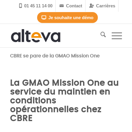
01 45 11 14 00
Contact
Carrières



Je souhaite une démo

CBRE se pare de la GMAO Mission One
La GMAO Mission One au
service du maintien en
conditions
opérationnelles chez
CBRE