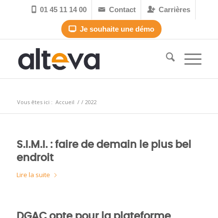
01 45 11 14 00
Contact
Carrières



Je souhaite une démo

Archive pour l’année : 2022
Vous êtes ici :
Accueil
/
/
2022
S.I.M.I. : faire de demain le plus bel
endroit
Lire la suite
DGAC opte pour la plateforme