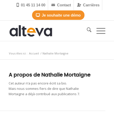
01 45 11 14 00
Contact
Carrières



Je souhaite une démo

Archive d’auteur pour : nmortaigne
Vous êtes ici :
Accueil
/
Nathalie Mortaigne
A propos de
Nathalie Mortaigne
Cet auteur n’a pas encore écrit sa bio.
Mais nous sommes fiers de dire que
Nathalie
Mortaigne
a déjà contribué aux publications 7.