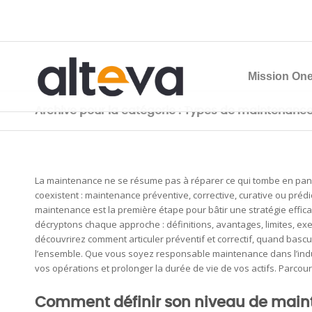
Mission One
Archive pour la catégorie : Types de maintenanc
La maintenance ne se résume pas à réparer ce qui tombe en pann
coexistent : maintenance préventive, corrective, curative ou préd
maintenance est la première étape pour bâtir une stratégie effica
décryptons chaque approche : définitions, avantages, limites, exe
découvrirez comment articuler préventif et correctif, quand basc
l’ensemble. Que vous soyez responsable maintenance dans l’industri
vos opérations et prolonger la durée de vie de vos actifs. Parco
Comment définir son niveau de main