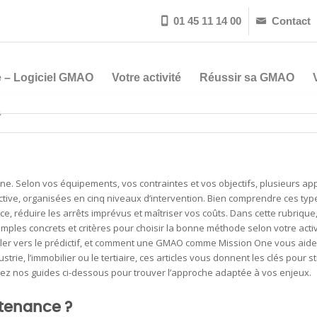
01 45 11 14 00
Contact


 – Logiciel GMAO
Votre activité
Réussir sa GMAO
e
e. Selon vos équipements, vos contraintes et vos objectifs, plusieurs a
ictive, organisées en cinq niveaux d’intervention. Bien comprendre ces typ
ce, réduire les arrêts imprévus et maîtriser vos coûts. Dans cette rubrique
mples concrets et critères pour choisir la bonne méthode selon votre activ
uler vers le prédictif, et comment une GMAO comme Mission One vous aide 
e, l’immobilier ou le tertiaire, ces articles vous donnent les clés pour st
urez nos guides ci-dessous pour trouver l’approche adaptée à vos enjeux.
tenance ?