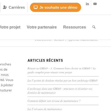
Carrières
Je souhaite une démo


Votre projet
Votre partenaire
Ressources
Vous êtes ici :
Accueil
/
Types de maintenance
ARTICLES RÉCENTS
pproches
Réussir sa GMAO – 3. Comment bien choisir sa GMAO ? Le
es de
guide complet pour réussir votre projet
, nous
ité. Vous
Les 5 points de douleur résolus par un bon archivage GMAO
à piloter
L’archivage dans une GMAO : structurer et sécuriser vos
ructurer
données de maintenance
Comment définir son niveau de maintenance ?
Les 5 niveaux de maintenance