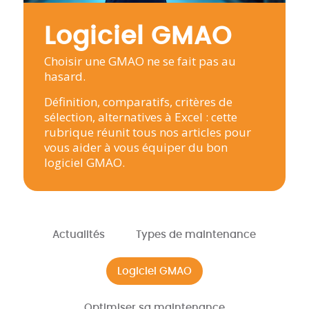
Logiciel GMAO
Choisir une GMAO ne se fait pas au
hasard.
Définition, comparatifs, critères de
sélection, alternatives à Excel : cette
rubrique réunit tous nos articles pour
vous aider à vous équiper du bon
logiciel GMAO.
Actualités
Types de maintenance
Logiciel GMAO
Optimiser sa maintenance