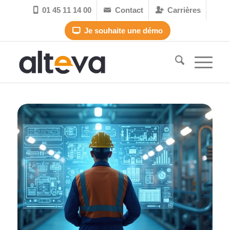
01 45 11 14 00
Contact
Carrières



Je souhaite une démo
