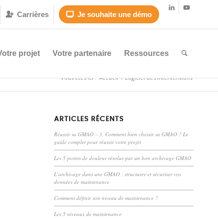
Carrières
Je souhaite une démo


Votre projet
Votre partenaire
Ressources
Vous êtes ici :
Accueil
/
Logiciel des interventions
ARTICLES RÉCENTS
Réussir sa GMAO – 3. Comment bien choisir sa GMAO ? Le
guide complet pour réussir votre projet
Les 5 points de douleur résolus par un bon archivage GMAO
L’archivage dans une GMAO : structurer et sécuriser vos
données de maintenance
Comment définir son niveau de maintenance ?
Les 5 niveaux de maintenance