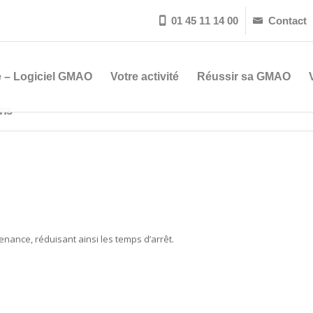
01 45 11 14 00
Contact


 – Logiciel GMAO
Votre activité
Réussir sa GMAO
ons
nance, réduisant ainsi les temps d’arrêt.