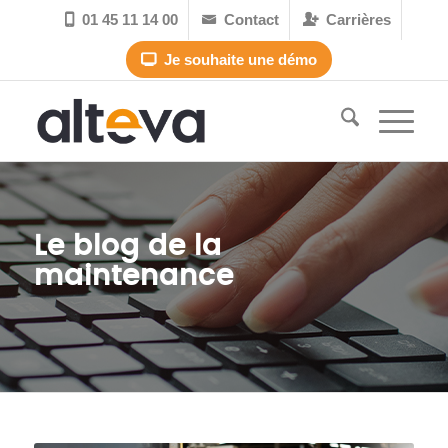
01 45 11 14 00
Contact
Carrières



Je souhaite une démo

Le blog de la
maintenance