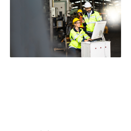
Comment la GMAO
simplifie la gestion
des interventions de
maintenance,
réduisant ainsi les
temps d’arrêt ?