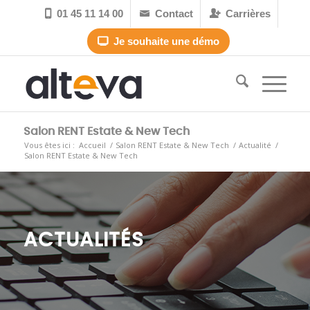
01 45 11 14 00
Contact
Carrières



Je souhaite une démo

Salon RENT Estate & New Tech
Vous êtes ici :
Accueil
/
Salon RENT Estate & New Tech
/
Actualité
/
Salon RENT Estate & New Tech
ACTUALITÉS