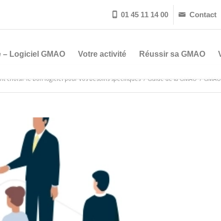
01 45 11 14 00
Contact


 – Logiciel GMAO
Votre activité
Réussir sa GMAO
 choisir le bon logiciel pour vos besoins spécifiques
/
Guide de la GMAO
/
GMAO p