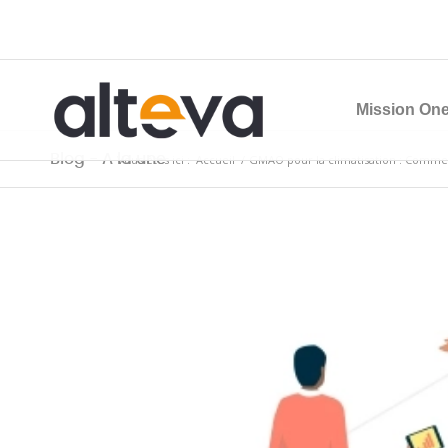
Mission One
Blog - A la une
Vous êtes ici :
Accueil
/
GMAO pour la climatisation : Comment