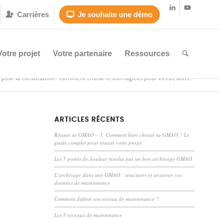
Carrières
Je souhaite une démo


Votre projet
Votre partenaire
Ressources
our la climatisation : Comment choisir le bon logiciel pour vos besoins...
ARTICLES RÉCENTS
Réussir sa GMAO – 3. Comment bien choisir sa GMAO ? Le
guide complet pour réussir votre projet
Les 5 points de douleur résolus par un bon archivage GMAO
L’archivage dans une GMAO : structurer et sécuriser vos
données de maintenance
Comment définir son niveau de maintenance ?
Les 5 niveaux de maintenance