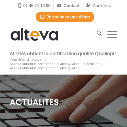
01 45 11 14 00
Contact
Carrières



Je souhaite une démo

ALTEVA obtient la certification qualité Qualiopi !
Vous êtes ici :
Accueil
/
ALTEVA obtient la certification qualité Qualiopi !
/
Actualité
/
ALTEVA obtient la certification qualité Qualiopi !
ACTUALITES