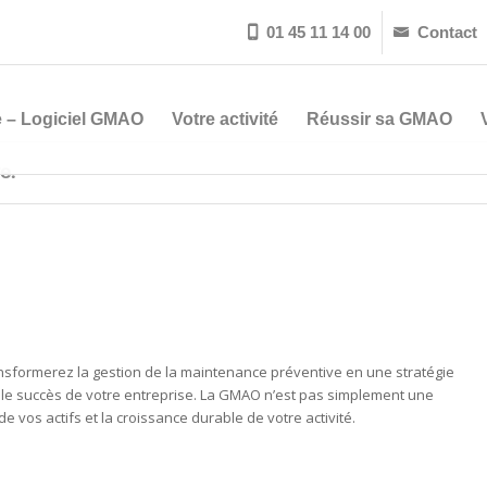
01 45 11 14 00
Contact


 – Logiciel GMAO
Votre activité
Réussir sa GMAO
e.
sformerez la gestion de la maintenance préventive en une stratégie
et le succès de votre entreprise. La GMAO n’est pas simplement une
e vos actifs et la croissance durable de votre activité.