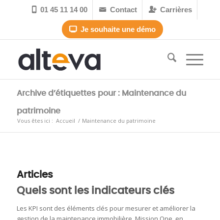
01 45 11 14 00
Contact
Carrières



Je souhaite une démo

Archive d’étiquettes pour : Maintenance du
patrimoine
Vous êtes ici :
Accueil
/
Maintenance du patrimoine
Articles
Quels sont les indicateurs clés
Les KPI sont des éléments clés pour mesurer et améliorer la
gestion de la maintenance immobilière. Mission One, en