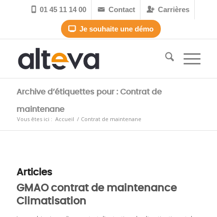
01 45 11 14 00
Contact
Carrières



Je souhaite une démo

Archive d’étiquettes pour : Contrat de
maintenane
Vous êtes ici :
Accueil
/
Contrat de maintenane
Articles
GMAO contrat de maintenance
Climatisation