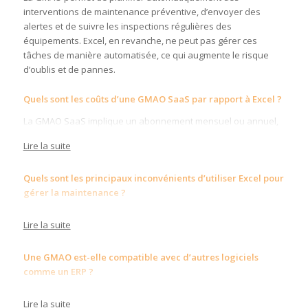
interventions de maintenance préventive, d’envoyer des
alertes et de suivre les inspections régulières des
équipements. Excel, en revanche, ne peut pas gérer ces
tâches de manière automatisée, ce qui augmente le risque
d’oublis et de pannes.
Quels sont les coûts d’une GMAO SaaS par rapport à Excel ?
La GMAO SaaS implique un abonnement mensuel ou annuel,
contrairement à Excel, souvent inclus dans la suite Microsoft
Lire la suite
Office. Cependant, la GMAO offre des fonctionnalités
avancées (planification des interventions, gestion des stocks,
Quels sont les principaux inconvénients d’utiliser Excel pour
suivi des équipements) qui permettent de réduire les coûts de
gérer la maintenance ?
maintenance à long terme. Bien que l’investissement initial
puisse paraître plus élevé, les économies générées par la
Excel, bien que polyvalent, n’est pas conçu pour la gestion de
réduction des pannes, l’optimisation des ressources et la
Lire la suite
la maintenance. Les principaux inconvénients incluent le
prolongation de la durée de vie des équipements compensent
manque de sécurité (risque élevé de piratage via les macros),
rapidement ce coût.
Une GMAO est-elle compatible avec d’autres logiciels
l’absence de collaboration en temps réel, la gestion complexe
comme un ERP ?
des versions, et l’absence de fonctionnalités dédiées à la
maintenance préventive, corrective et au suivi des
Oui, la plupart des GMAO, comme Mission One, sont conçues
équipements.
Lire la suite
pour s’intégrer avec des systèmes ERP, des CRM, et d’autres