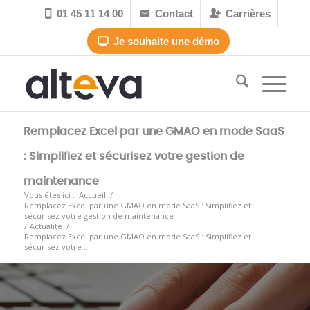
01 45 11 14 00
Contact
Carrières



Je souhaite une démo

Remplacez Excel par une GMAO en mode SaaS
: Simplifiez et sécurisez votre gestion de
maintenance
Vous êtes ici :
Accueil
/
Remplacez Excel par une GMAO en mode SaaS : Simplifiez et
sécurisez votre gestion de maintenance
/
Actualité
/
Remplacez Excel par une GMAO en mode SaaS : Simplifiez et
sécurisez votre ...