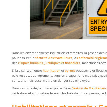
Dans les environnements industriels et tertiaires, la gestion des
pour assurer la
sécurité des travailleurs
, la
conformité régleme
des
risques humains, juridiques et financiers
, impactant direct
Si la distinction entre
habilitation
et
permis
peut sembler floue, e
et le respect des réglementations en vigueur. Une mauvaise gest
sanctions mais aussi mettre en danger ses employés.
Dans ce contexte, la mise en place d’une
Gestion de Maintenanc
centraliser et automatiser le suivi des habilitations et permis, ré