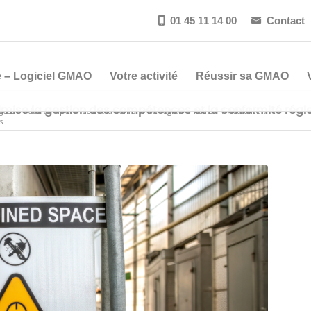
01 45 11 14 00
Contact


 – Logiciel GMAO
Votre activité
Réussir sa GMAO
mise la gestion des compétences et la conformité régl
gestion des compétences et la conformité réglementaire ?
/
Actualité
/
...