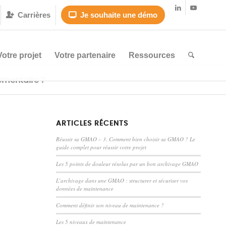
Carrières
Je souhaite une démo


Votre projet
Votre partenaire
Ressources
ementaire ?
ARTICLES RÉCENTS
Réussir sa GMAO – 3. Comment bien choisir sa GMAO ? Le
guide complet pour réussir votre projet
Les 5 points de douleur résolus par un bon archivage GMAO
L’archivage dans une GMAO : structurer et sécuriser vos
données de maintenance
Comment définir son niveau de maintenance ?
Les 5 niveaux de maintenance