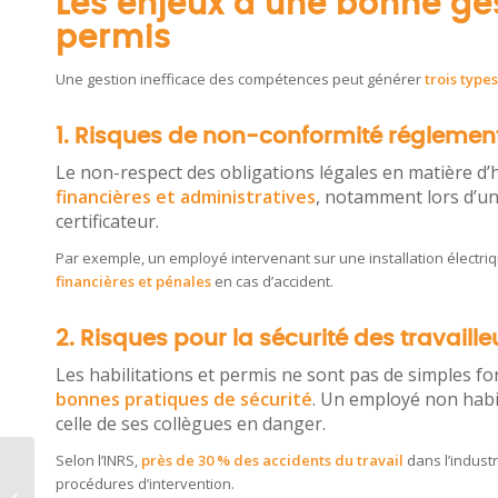
Les enjeux d’une bonne ges
permis
Une gestion inefficace des compétences peut générer
trois type
1. Risques de non-conformité réglemen
Le non-respect des obligations légales en matière d’
financières et administratives
, notamment lors d’un
certificateur.
Par exemple, un employé intervenant sur une installation électr
financières et pénales
en cas d’accident.
2. Risques pour la sécurité des travaille
Les habilitations et permis ne sont pas de simples for
bonnes pratiques de sécurité
. Un employé non habil
celle de ses collègues en danger.
Selon l’INRS,
près de 30 % des accidents du travail
dans l’indust
Le PDCA appliqué à la
procédures d’intervention.
maintenance avec une