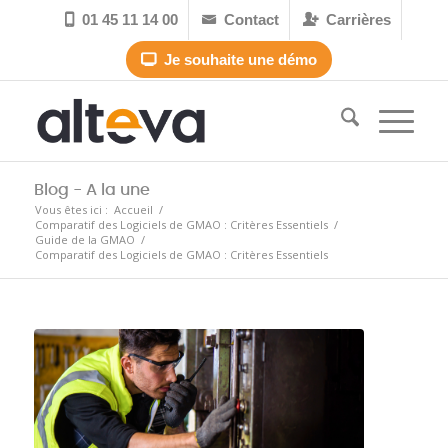
01 45 11 14 00
Contact
Carrières



Je souhaite une démo

Blog - A la une
Vous êtes ici :
Accueil
/
Comparatif des Logiciels de GMAO : Critères Essentiels
/
Guide de la GMAO
/
Comparatif des Logiciels de GMAO : Critères Essentiels