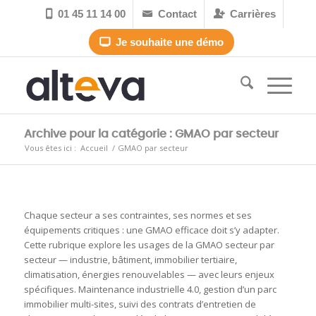
01 45 11 14 00
Contact
Carrières



Je souhaite une démo

Archive pour la catégorie : GMAO par secteur
Vous êtes ici :
Accueil
/
GMAO par secteur
Chaque secteur a ses contraintes, ses normes et ses
équipements critiques : une GMAO efficace doit s’y adapter.
Cette rubrique explore les usages de la GMAO secteur par
secteur — industrie, bâtiment, immobilier tertiaire,
climatisation, énergies renouvelables — avec leurs enjeux
spécifiques. Maintenance industrielle 4.0, gestion d’un parc
immobilier multi-sites, suivi des contrats d’entretien de