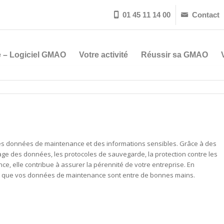
01 45 11 14 00
Contact


 – Logiciel GMAO
Votre activité
Réussir sa GMAO
 des données de maintenance et des informations sensibles. Grâce à des
ptage des données, les protocoles de sauvegarde, la protection contre les
ce, elle contribue à assurer la pérennité de votre entreprise. En
n que vos données de maintenance sont entre de bonnes mains.