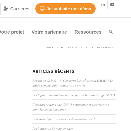
Carrières
Je souhaite une démo


Votre projet
Votre partenaire
Ressources
Vous êtes ici :
Accueil
/
/
2023
/
décembre
ARTICLES RÉCENTS
Réussir sa GMAO – 3. Comment bien choisir sa GMAO ? Le
guide complet pour réussir votre projet
Les 5 points de douleur résolus par un bon archivage GMAO
L’archivage dans une GMAO : structurer et sécuriser vos
données de maintenance
Comment définir son niveau de maintenance ?
Les 5 niveaux de maintenance