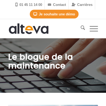
01 45 11 14 00
Contact
Carrières



Je souhaite une démo

Le blogue de la
maintenance