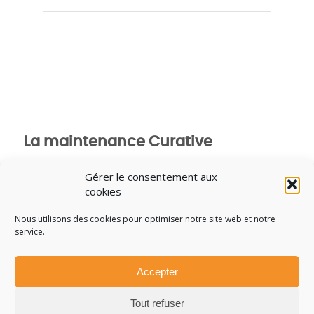
La maintenance Curative
Lire la suite
Gérer le consentement aux
cookies
Nous utilisons des cookies pour optimiser notre site web et notre
Retrouvez-nous au S.I.M.I. les 12, 13
service.
et 14 décembre 2023
Lire la suite
Accepter
Tout refuser