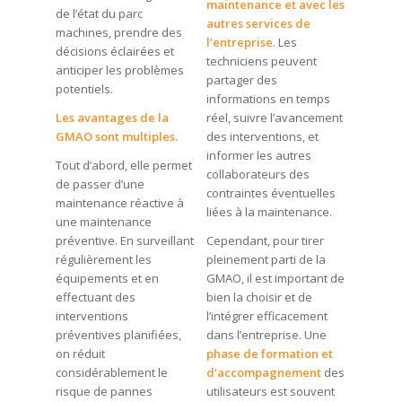
maintenance et avec les
de l’état du parc
autres services de
machines, prendre des
l’entreprise
. Les
décisions éclairées et
techniciens peuvent
anticiper les problèmes
partager des
potentiels.
informations en temps
Les avantages de la
réel, suivre l’avancement
GMAO sont multiples.
des interventions, et
informer les autres
Tout d’abord, elle permet
collaborateurs des
de passer d’une
contraintes éventuelles
maintenance réactive à
liées à la maintenance.
une maintenance
préventive. En surveillant
Cependant, pour tirer
régulièrement les
pleinement parti de la
équipements et en
GMAO, il est important de
effectuant des
bien la choisir et de
interventions
l’intégrer efficacement
préventives planifiées,
dans l’entreprise. Une
on réduit
phase de formation et
considérablement le
d’accompagnement
des
risque de pannes
utilisateurs est souvent