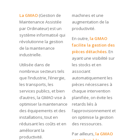
La GMAO
(Gestion de
machines et une
Maintenance Assistée
augmentation de la
par Ordinateur) est un
productivité.
système informatisé qui
En outre,
la GMAO
révolutionne la gestion
facilite la gestion des
de la maintenance
pièces détachées
. En
industrielle.
ayant une visibilité sur
Utilisée dans de
les stocks et en
nombreux secteurs tels
associant
que l’industrie, l’énergie,
automatiquement les
les transports, les
pièces nécessaires à
services publics, et bien
chaque intervention
d’autres, la GMAO vise à
planifiée, on évite les
optimiser la maintenance
retards liés à
des équipements et des
l’approvisionnement et
installations, tout en
on optimise la gestion
réduisant les coûts et en
des ressources.
améliorant la
Par ailleurs,
la GMAO
productivité.