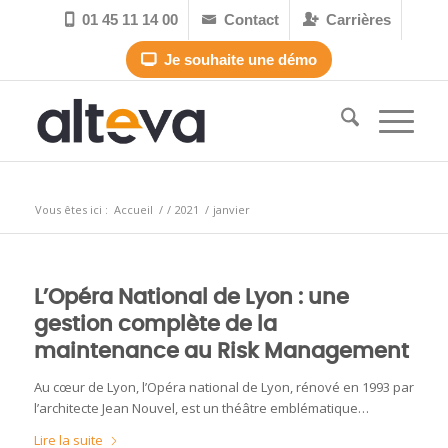
01 45 11 14 00
Contact
Carrières



Je souhaite une démo

Archive pour le mois : janvier, 2021
Vous êtes ici :
Accueil
/
/
2021
/
janvier
L’Opéra National de Lyon : une
gestion complète de la
maintenance au Risk Management
Au cœur de Lyon, l’Opéra national de Lyon, rénové en 1993 par
l’architecte Jean Nouvel, est un théâtre emblématique…
Lire la suite