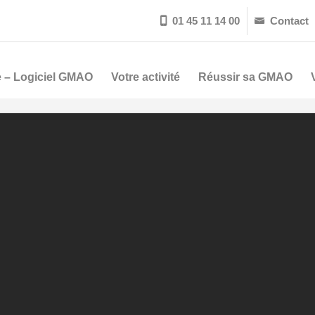
01 45 11 14 00
Contact


 – Logiciel GMAO
Votre activité
Réussir sa GMAO