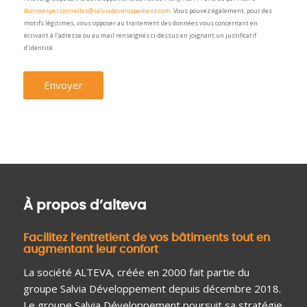
donneespersonnelles@salviadeveloppement.com
. Vous pouvez également, pour des
motifs légitimes, vous opposer au traitement des données vous concernant en
écrivant à l’adresse ou au mail renseignés ci-dessus en joignant un justificatif
d’identité.
Envoyer
À propos d’alteva
Facilitez l’entretient de vos bâtiments tout en
augmentant leur confort
La société ALTEVA, créée en 2000 fait partie du
groupe Salvia Développement depuis décembre 2018.
Le groupe Salvia Développement poursuit sa stratégie