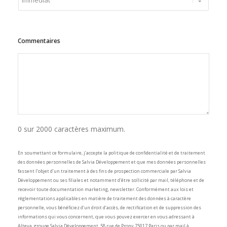
Commentaires
0 sur 2000 caractères maximum.
En soumettant ce formulaire, j’accepte la politique de confidentialité et de traitement
des données personnelles de Salvia Développement et que mes données personnelles
fassent l’objet d’un traitement à des fins de prospection commerciale par Salvia
Développement ou ses filiales et notamment d’être sollicité par mail, téléphone et de
recevoir toute documentation marketing, newsletter. Conformément aux lois et
réglementations applicables en matière de traitement des données à caractère
personnelle, vous bénéficiez d’un droit d’accès, de rectification et de suppression des
informations qui vous concernent, que vous pouvez exercer en vous adressant à
Alteva, groupe Salvia Développement, 58 rue de Prony 75017 Paris ou par mail à