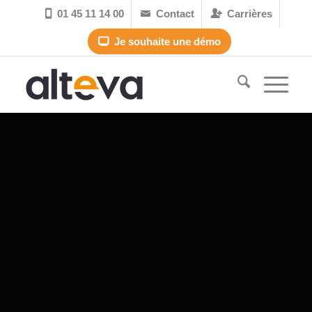
01 45 11 14 00
Contact
Carrières



Je souhaite une démo
