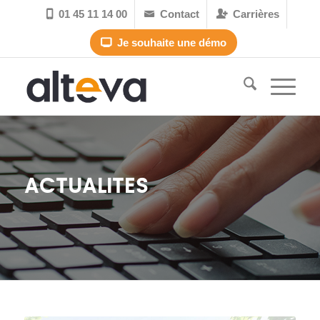
01 45 11 14 00
Contact
Carrières



Je souhaite une démo

ACTUALITES