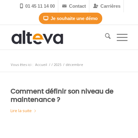
01 45 11 14 00
Contact
Carrières



Je souhaite une démo

Archive pour le mois : décembre, 2025
Vous êtes ici :
Accueil
/
/
2025
/
décembre
Comment définir son niveau de
maintenance ?
Lire la suite