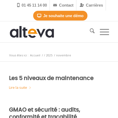
01 45 11 14 00
Contact
Carrières



Je souhaite une démo

Archive pour le mois : novembre, 2025
Vous êtes ici :
Accueil
/
/
2025
/
novembre
Les 5 niveaux de maintenance
Lire la suite
GMAO et sécurité : audits,
conformité et traçabilité