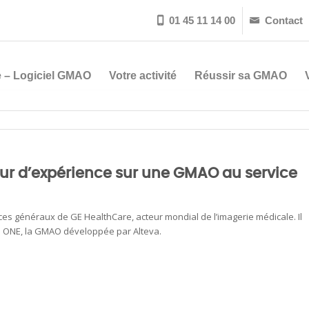
01 45 11 14 00
Contact


 – Logiciel GMAO
Votre activité
Réussir sa GMAO
our d’expérience sur une GMAO au service
es généraux de GE HealthCare, acteur mondial de l’imagerie médicale. Il
ion ONE, la GMAO développée par Alteva.