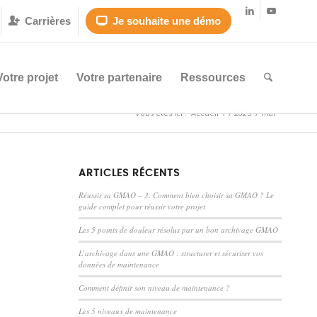
Carrières
Je souhaite une démo


Votre projet
Votre partenaire
Ressources
Vous êtes ici :
Accueil
/
/
2025
/
mai
ARTICLES RÉCENTS
Réussir sa GMAO – 3. Comment bien choisir sa GMAO ? Le
guide complet pour réussir votre projet
Les 5 points de douleur résolus par un bon archivage GMAO
L’archivage dans une GMAO : structurer et sécuriser vos
données de maintenance
Comment définir son niveau de maintenance ?
Les 5 niveaux de maintenance