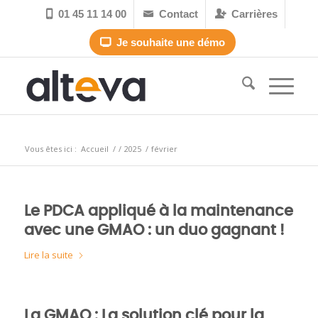
01 45 11 14 00
Contact
Carrières



Je souhaite une démo

Archive pour le mois : février, 2025
Vous êtes ici :
Accueil
/
/
2025
/
février
Le PDCA appliqué à la maintenance
avec une GMAO : un duo gagnant !
Lire la suite
La GMAO : La solution clé pour la