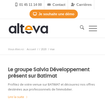
01 45 11 14 00
Contact
Carrières



Je souhaite une démo

Archive pour le mois : mai, 2020
Vous êtes ici :
Accueil
/
/
2020
/
mai
Le groupe Salvia Développement
présent sur Batimat
Profitez de votre venue sur BATIMAT et découvrez nos offres
destinées aux professionnels de l’immobilier.
Lire la suite